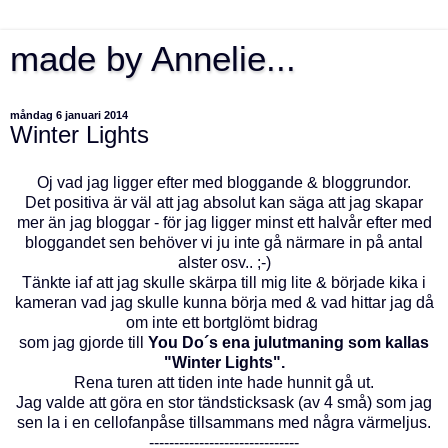
made by Annelie...
måndag 6 januari 2014
Winter Lights
Oj vad jag ligger efter med bloggande & bloggrundor.
Det positiva är väl att jag absolut kan säga att jag skapar
mer än jag bloggar - för jag ligger minst ett halvår efter med
bloggandet sen behöver vi ju inte gå närmare in på antal
alster osv.. ;-)
Tänkte iaf att jag skulle skärpa till mig lite & började kika i
kameran vad jag skulle kunna börja med & vad hittar jag då
om inte ett bortglömt bidrag
som jag gjorde till
You Do´s ena julutmaning som kallas
"Winter Lights".
Rena turen att tiden inte hade hunnit gå ut.
Jag valde att göra en stor tändsticksask (av 4 små) som jag
sen la i en cellofanpåse tillsammans med några värmeljus.
------------------------------